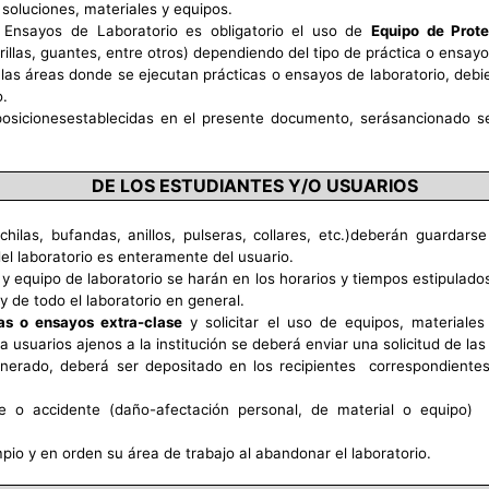
 soluciones, materiales y equipos.
o Ensayos de Laboratorio es obligatorio el uso de
Equipo de Prote
llas, guantes, entre otros) dependiendo del tipo de práctica o ensayo 
 las áreas donde se ejecutan prácticas o ensayos de laboratorio, deb
o.
sposicionesestablecidas en el presente documento, serásancionado s
DE LOS ESTUDIANTES Y/O USUARIOS
chilas, bufandas, anillos, pulseras, collares, etc.)deberán guardars
l laboratorio es enteramente del usuario.
 y equipo de laboratorio se harán en los horarios y tiempos estipulado
y de todo el laboratorio en general.
as o ensayos extra-clase
y solicitar el uso de equipos, materiale
a usuarios ajenos a la institución se deberá enviar una solicitud de l
nerado, deberá ser depositado en los recipientes correspondientes
te o accidente (daño-afectación personal, de material o equipo
mpio y en orden su área de trabajo al abandonar el laboratorio.