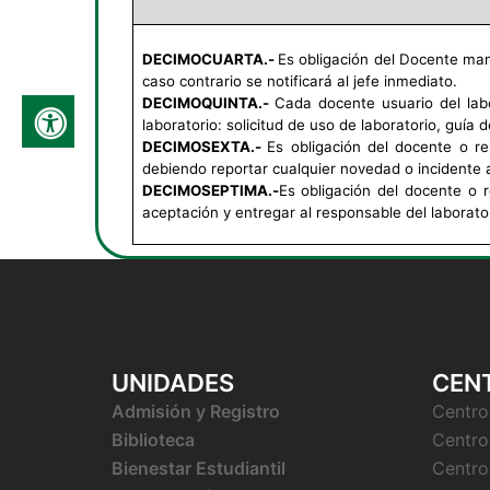
DECIMOCUARTA.-
Es obligación del Docente man
caso contrario se notificará al jefe inmediato.
DECIMOQUINTA.-
Cada docente usuario del labo
laboratorio: solicitud de uso de laboratorio, guía d
DECIMOSEXTA.-
E
s obligación del docente o re
debiendo reportar cualquier novedad o incidente 
DECIMOSEPTIMA.-
E
s obligación del docente o 
aceptación y entregar al responsable del laborator
UNIDADES
CEN
Admisión y Registro
Centr
Biblioteca
Centro
Bienestar
Estudiantil
Centro