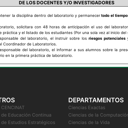
DE LOS DOCENTES Y/O INVESTIGADORES
tener la disciplina dentro del laboratorio y permanecer
todo el tiempo
ratorio, solicitara con 48 horas de anticipación el uso del laborato
e práctica y el listado de los estudiantes (Por una sola vez al inicio del
sponsable del laboratorio, el instruir sobre los
riesgos potenciales
y
al Coordinador de Laboratorios.
responsable del laboratorio, el informar a sus alumnos sobre la pr
io en la primera práctica de laboratorio.
TROS
DEPARTAMENTOS
o CENCINAT
Ciencias Exactas
 de Educación Continua
Ciencias de la Computació
 de Estudios Estratégicos
Ciencias de la Vida