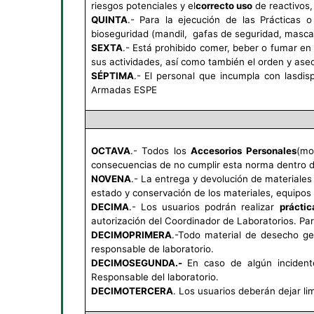
riesgos potenciales y el
correcto uso
de reactivos,
QUINTA
.- Para la ejecución de las Prácticas 
bioseguridad (mandil, gafas de seguridad, mascari
SEXTA
.- Está prohibido comer, beber o fumar en
sus actividades, así como también el orden y ase
SÉPTIMA
.- El personal que incumpla con lasdi
Armadas ESPE
OCTAVA
.- Todos los
Accesorios Personales
(mo
consecuencias de no cumplir esta norma dentro de
NOVENA
.- La entrega y devolución de materiales
estado y conservación de los materiales, equipos 
DECIMA
.- Los usuarios podrán realizar
práctic
autorización del Coordinador de Laboratorios. Par
DECIMOPRIMERA
.-Todo material de desecho ge
responsable de laboratorio.
DECIMOSEGUNDA.-
En caso de algún inciden
Responsable del laboratorio.
DECIMOTERCERA
. Los usuarios deberán dejar li